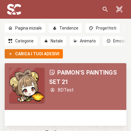
Pagina iniziale
Tendenze
Progettisti
Categorie
🎄
Natale
💫
Animato
😊
Emozioni
CARICA I TUOI ADESIVI
PAIMON'S PAINTINGS
SET 21
BDTest