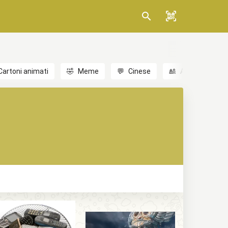
Cartoni animati
🤣
Meme
💬
Cinese
🎎
Anime
😃