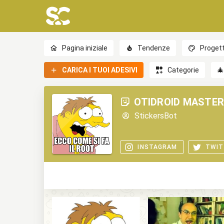
Pagina iniziale
Tendenze
Progett
CARICA I TUOI ADESIVI
Categorie

OTIDROID MASTER
StickersBot
INSTAGRAM
TWIT