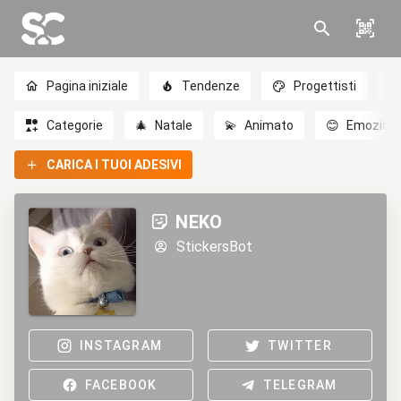
Pagina iniziale
Tendenze
Progettisti
Categorie
🎄
Natale
💫
Animato
😊
Emozioni
CARICA I TUOI ADESIVI
NEKO
StickersBot
INSTAGRAM
TWITTER
FACEBOOK
TELEGRAM