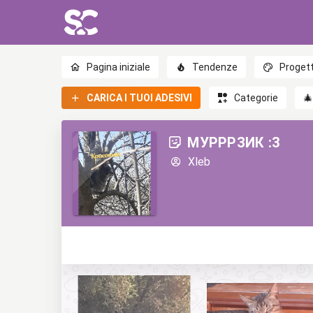
Pagina iniziale
Tendenze
Progett
CARICA I TUOI ADESIVI
Categorie

МУРРРЗИК :3
Xleb