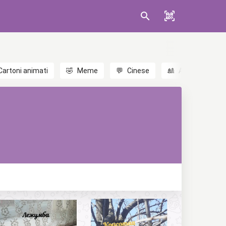
Cartoni animati
🤣
Meme
💬
Cinese
🎎
Anime
😃