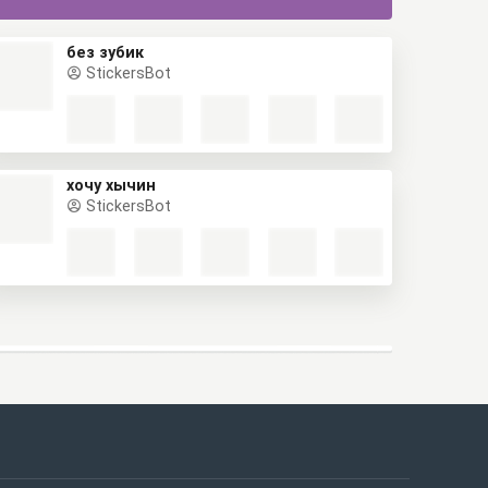
без зубик
StickersBot
хочу хычин
StickersBot