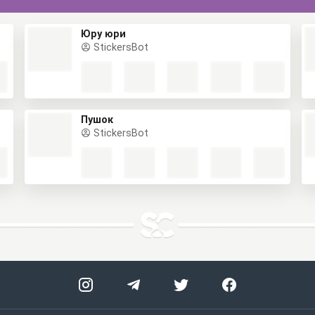
Юру юри
StickersBot
Пушок
StickersBot