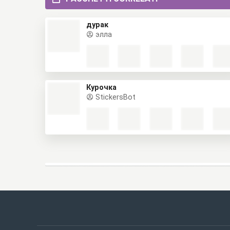
дурак
элла
Курочка
StickersBot