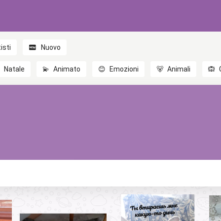
isti
Nuovo

Natale
💫
Animato
😊
Emozioni
🐻
Animali
🙉