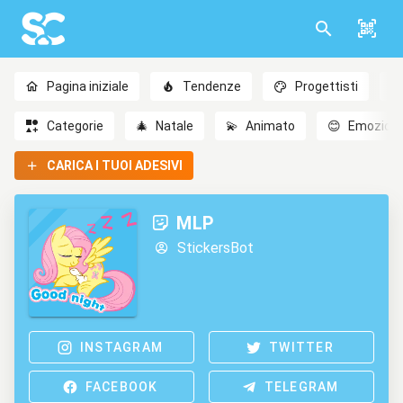
Pagina iniziale
Tendenze
Progettisti
Categorie
🎄
Natale
💫
Animato
😊
Emozioni
CARICA I TUOI ADESIVI
MLP
StickersBot
INSTAGRAM
TWITTER
FACEBOOK
TELEGRAM