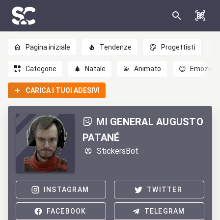
Pagina iniziale
Tendenze
Progettisti
Categorie
🎄
Natale
💫
Animato
😊
Emozioni
CARICA I TUOI ADESIVI
MI GENERAL AUGUSTO
PATANÉ
StickersBot
INSTAGRAM
TWITTER
FACEBOOK
TELEGRAM