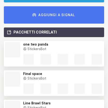
AGGIUNGI A SIGNAL
PACCHETTI CORRELATI
one two panda
StickersBot
Final space
StickersBot
Line Brawl Stars
StickersBot