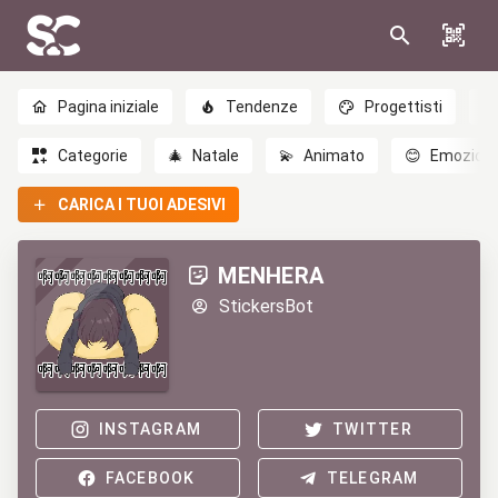
Pagina iniziale
Tendenze
Progettisti
Categorie
🎄
Natale
💫
Animato
😊
Emozioni
CARICA I TUOI ADESIVI
MENHERA
StickersBot
INSTAGRAM
TWITTER
FACEBOOK
TELEGRAM