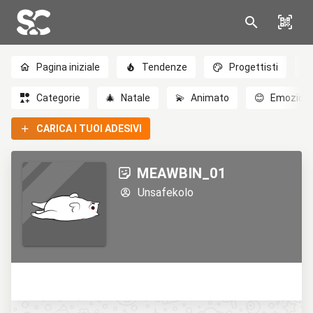
Pagina iniziale
Tendenze
Progettisti
Categorie
🎄
Natale
💫
Animato
😊
Emozioni
CARICA I TUOI ADESIVI
MEAWBIN_01
Unsafekolo