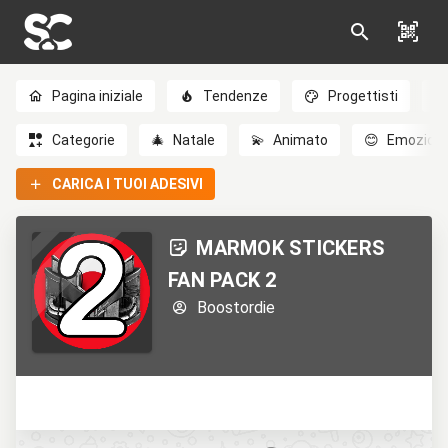
Pagina iniziale
Tendenze
Progettisti
Categorie
🎄
Natale
💫
Animato
😊
Emozioni
CARICA I TUOI ADESIVI
MARMOK STICKERS
FAN PACK 2
Boostordie