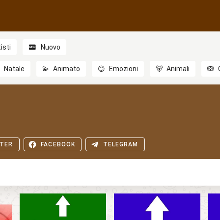
isti
Nuovo

Natale
💫
Animato
😊
Emozioni
🐻
Animali
🙉
TER
FACEBOOK
TELEGRAM