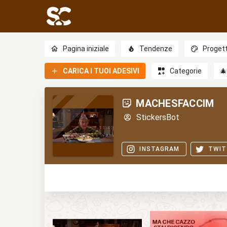
Pagina iniziale
Tendenze
Progett
CARICA I TUOI ADESIVI
Categorie

MACHESFACCIM
StickersBot
INSTAGRAM
TWIT