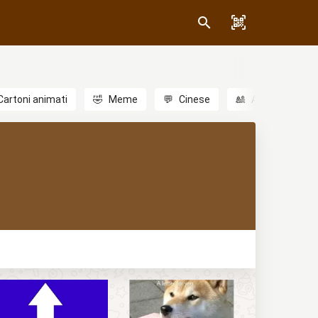
Cartoni animati
🤣
Meme
💬
Cinese
🎎
Anime
😃