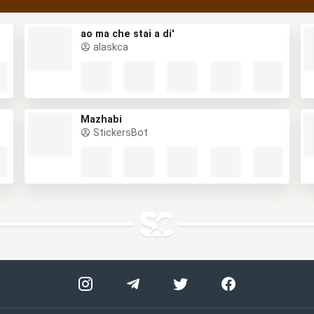
ao ma che stai a di'
alaskca
Mazhabi
StickersBot