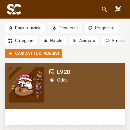
Pagina iniziale
Tendenze
Progettisti
Categorie
🎄
Natale
💫
Animato
😊
Emozioni
CARICA I TUOI ADESIVI
LV20
Odas