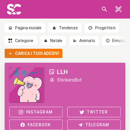
Pagina iniziale
Tendenze
Progettisti
Categorie
🎄
Natale
💫
Animato
😊
Emozioni
CARICA I TUOI ADESIVI
LLH
StickersBot
INSTAGRAM
TWITTER
FACEBOOK
TELEGRAM