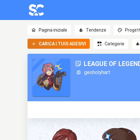
Pagina iniziale
Tendenze
Progett
CARICA I TUOI ADESIVI
Categorie

LEAGUE OF LEGEND
geoholyhart