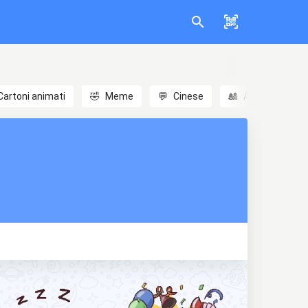
Cartoni animati
🤣
Meme
💬
Cinese
🎎
Anime
😃