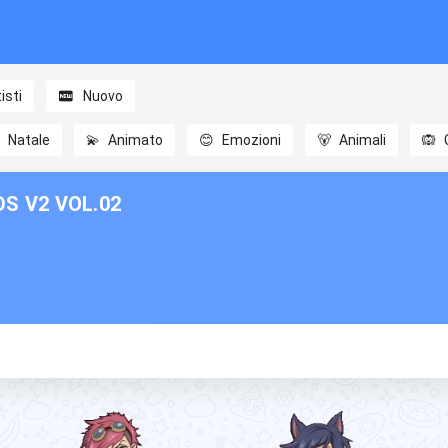
isti
Nuovo

Natale
💫
Animato
😊
Emozioni
🐻
Animali
🙉
S V2 VOL.02