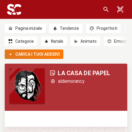
Pagina iniziale
Tendenze
Progettisti
Categorie
🎄
Natale
💫
Animato
😊
Emozioni
CARICA I TUOI ADESIVI
LA CASA DE PAPEL
aldemorancy