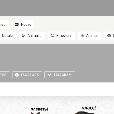
isti
Nuovo

Natale
💫
Animato
😊
Emozioni
🐻
Animali
🙉
TER
FACEBOOK
TELEGRAM