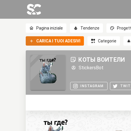
Pagina iniziale
Tendenze
Progett
CARICA I TUOI ADESIVI
Categorie

КОТЫ ВОИТЕЛИ
StickersBot
INSTAGRAM
TWIT