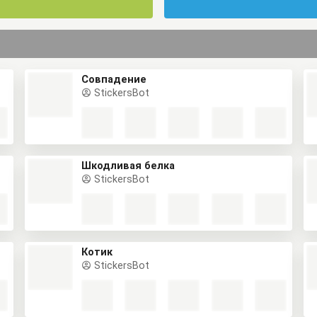
Совпадение
StickersBot
Шкодливая белка
StickersBot
Котик
StickersBot