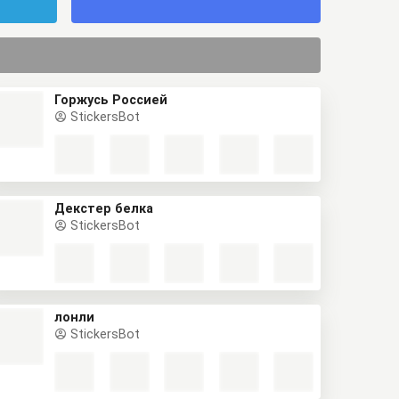
Горжусь Россией
StickersBot
Декстер белка
StickersBot
лонли
StickersBot