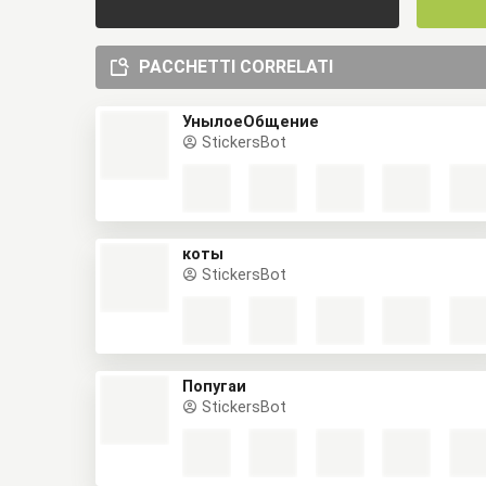
PACCHETTI CORRELATI
УнылоеОбщение
StickersBot
коты
StickersBot
Попугаи
StickersBot