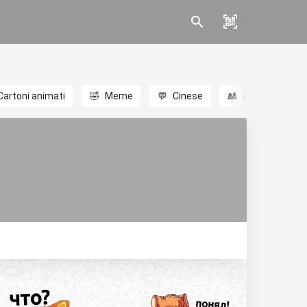
Cartoni animati
🤣
Meme
💬
Cinese
🎎
Anime
😃