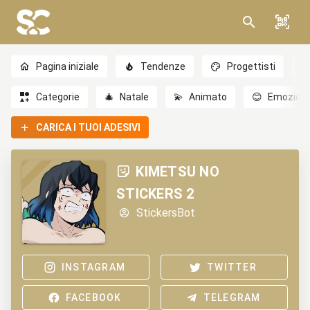
Pagina iniziale
Tendenze
Progettisti
Categorie
🎄
Natale
💫
Animato
😊
Emozioni
CARICA I TUOI ADESIVI
KIMETSU NO
STICKERS 2
StickersBot
INSTAGRAM
TWITTER
FACEBOOK
TELEGRAM