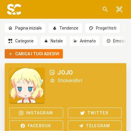
Pagina iniziale
Tendenze
Progettisti
Categorie
🎄
Natale
💫
Animato
😊
Emozioni
CARICA I TUOI ADESIVI
JOJO
StickersBot
INSTAGRAM
TWITTER
FACEBOOK
TELEGRAM