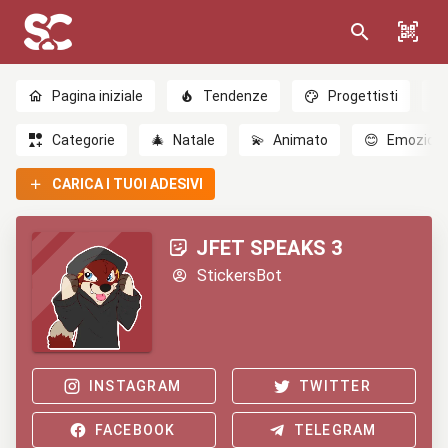
Pagina iniziale
Tendenze
Progettisti
Categorie
🎄
Natale
💫
Animato
😊
Emozioni
CARICA I TUOI ADESIVI
JFET SPEAKS 3
StickersBot
INSTAGRAM
TWITTER
FACEBOOK
TELEGRAM