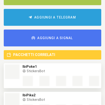
AGGIUNGI A TELEGRAM
AGGIUNGI A SIGNAL
PACCHETTI CORRELATI
IbiPoke1
StickersBot
IbiPika2
StickersBot