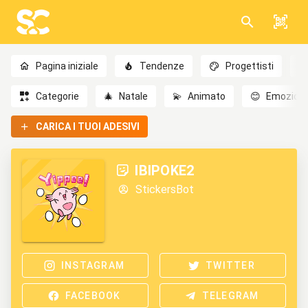
Pagina iniziale
Tendenze
Progettisti
Categorie
🎄
Natale
💫
Animato
😊
Emozioni
CARICA I TUOI ADESIVI
IBIPOKE2
StickersBot
INSTAGRAM
TWITTER
FACEBOOK
TELEGRAM