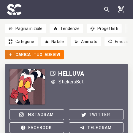
Pagina iniziale
Tendenze
Progettisti
Categorie
🎄
Natale
💫
Animato
😊
Emozioni
CARICA I TUOI ADESIVI
HELLUVA
StickersBot
INSTAGRAM
TWITTER
FACEBOOK
TELEGRAM