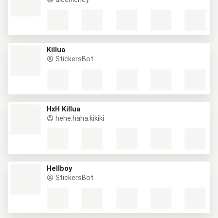
Killua
StickersBot
HxH Killua
hehe.haha.kikiki
Hellboy
StickersBot