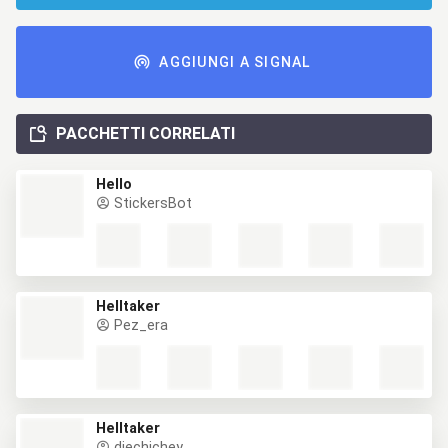
AGGIUNGI A SIGNAL
PACCHETTI CORRELATI
Hello
StickersBot
Helltaker
Pez_era
Helltaker
diechichey