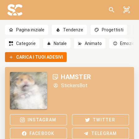
Pagina iniziale
Tendenze
Progettisti
Categorie
🎄
Natale
💫
Animato
😊
Emozioni
CARICA I TUOI ADESIVI
HAMSTER
StickersBot
INSTAGRAM
TWITTER
FACEBOOK
TELEGRAM