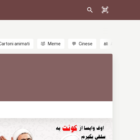
Cartoni animati
🤣
Meme
💬
Cinese
🎎
Anime
😃