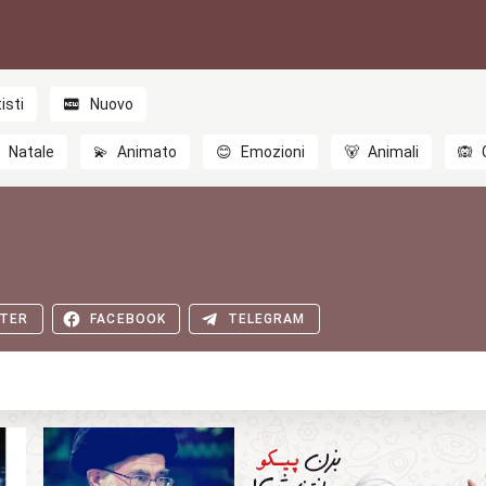
isti
Nuovo

Natale
💫
Animato
😊
Emozioni
🐻
Animali
🙉
TER
FACEBOOK
TELEGRAM