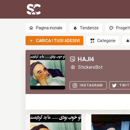
Pagina iniziale
Tendenze
Progett
CARICA I TUOI ADESIVI
Categorie

HAJI4
StickersBot
INSTAGRAM
TWIT