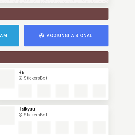
RAM
AGGIUNGI A SIGNAL
Ha
StickersBot
Haikyuu
StickersBot