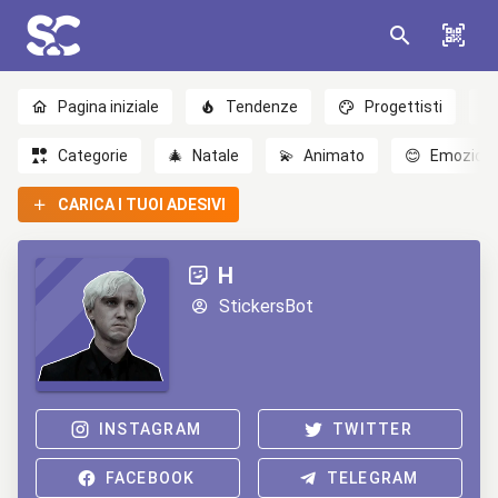
Pagina iniziale
Tendenze
Progettisti
Categorie
🎄
Natale
💫
Animato
😊
Emozioni
CARICA I TUOI ADESIVI
H
StickersBot
INSTAGRAM
TWITTER
FACEBOOK
TELEGRAM