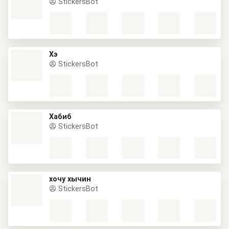
StickersBot
Хэ
StickersBot
Хабиб
StickersBot
хочу хычин
StickersBot