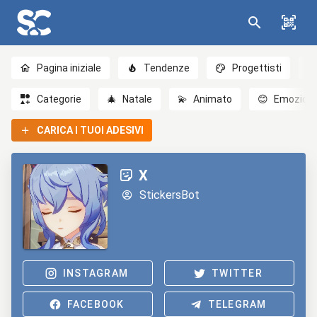
Pagina iniziale
Tendenze
Progettisti
Categorie
🎄
Natale
💫
Animato
😊
Emozioni
CARICA I TUOI ADESIVI
Х
StickersBot
INSTAGRAM
TWITTER
FACEBOOK
TELEGRAM