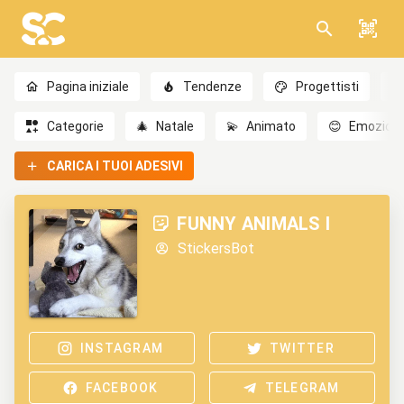
Pagina iniziale
Tendenze
Progettisti
Categorie
🎄
Natale
💫
Animato
😊
Emozioni
CARICA I TUOI ADESIVI
FUNNY ANIMALS I
StickersBot
INSTAGRAM
TWITTER
FACEBOOK
TELEGRAM