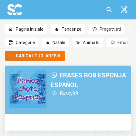
Pagina iniziale
Tendenze
Progettisti
Categorie
🎄
Natale
💫
Animato
😊
Emozioni
CARICA I TUOI ADESIVI
FRASES BOB ESPONJA
ESPAÑOL
Rusky99