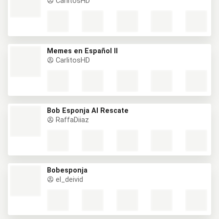
CarlitosHD
Memes en Español II
CarlitosHD
Bob Esponja Al Rescate
RaffaDiiaz
Bobesponja
el_deivid