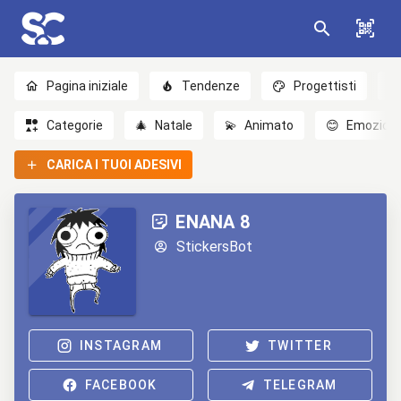
Pagina iniziale
Tendenze
Progettisti
Categorie
🎄
Natale
💫
Animato
😊
Emozioni
CARICA I TUOI ADESIVI
ENANA 8
StickersBot
INSTAGRAM
TWITTER
FACEBOOK
TELEGRAM