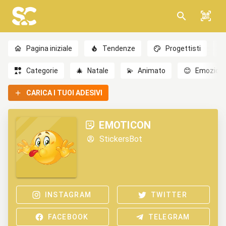
Pagina iniziale
Tendenze
Progettisti
Categorie
🎄
Natale
💫
Animato
😊
Emozioni
CARICA I TUOI ADESIVI
EMOTICON
StickersBot
INSTAGRAM
TWITTER
FACEBOOK
TELEGRAM