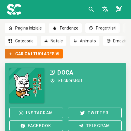
Pagina iniziale
Tendenze
Progettisti
Categorie
🎄
Natale
💫
Animato
😊
Emozioni
CARICA I TUOI ADESIVI
DOCA
StickersBot
INSTAGRAM
TWITTER
FACEBOOK
TELEGRAM