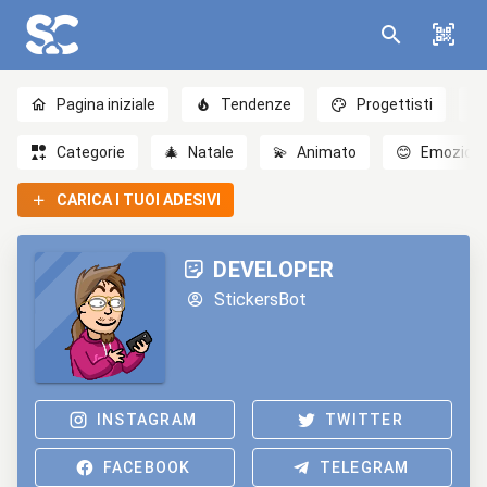
Pagina iniziale
Tendenze
Progettisti
Categorie
🎄
Natale
💫
Animato
😊
Emozioni
CARICA I TUOI ADESIVI
DEVELOPER
StickersBot
INSTAGRAM
TWITTER
FACEBOOK
TELEGRAM