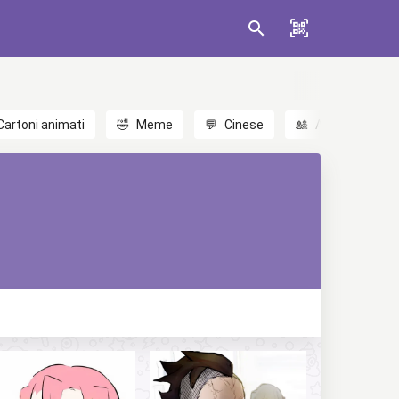
Cartoni animati
🤣
Meme
💬
Cinese
🎎
Anime
😃