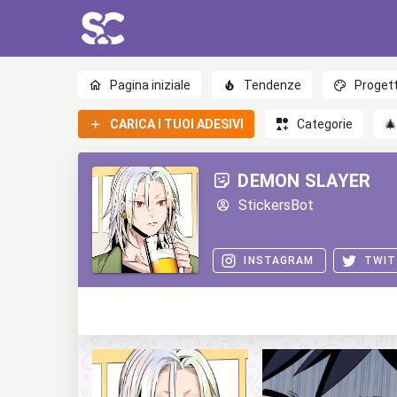
Pagina iniziale
Tendenze
Progett
CARICA I TUOI ADESIVI
Categorie

DEMON SLAYER
StickersBot
INSTAGRAM
TWIT