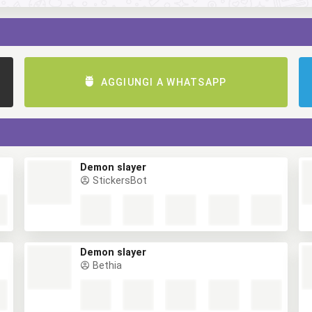
AGGIUNGI A WHATSAPP
Demon slayer
StickersBot
Demon slayer
Bethia