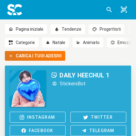
Pagina iniziale
Tendenze
Progettisti
Categorie
🎄
Natale
💫
Animato
😊
Emozioni
CARICA I TUOI ADESIVI
DAILY HEECHUL 1
StickersBot
INSTAGRAM
TWITTER
FACEBOOK
TELEGRAM