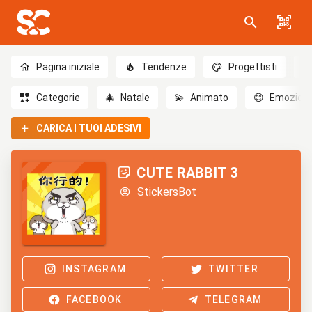
Pagina iniziale
Tendenze
Progettisti
Categorie
🎄
Natale
💫
Animato
😊
Emozioni
CARICA I TUOI ADESIVI
CUTE RABBIT 3
StickersBot
INSTAGRAM
TWITTER
FACEBOOK
TELEGRAM