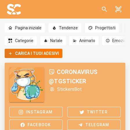
Pagina iniziale
Tendenze
Progettisti
Categorie
🎄
Natale
💫
Animato
😊
Emozioni
CARICA I TUOI ADESIVI
CORONAVIRUS
@TGSTICKER
StickersBot
INSTAGRAM
TWITTER
FACEBOOK
TELEGRAM