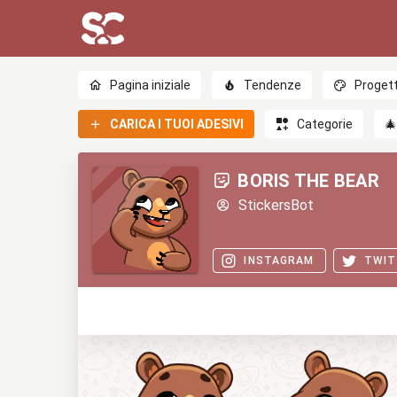
Pagina iniziale
Tendenze
Progett
CARICA I TUOI ADESIVI
Categorie

BORIS THE BEAR
StickersBot
INSTAGRAM
TWIT