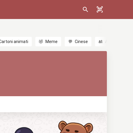
Cartoni animati
🤣
Meme
💬
Cinese
🎎
Anime
😃