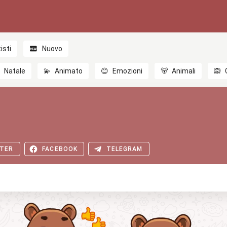
isti
Nuovo

Natale
💫
Animato
😊
Emozioni
🐻
Animali
🙉
TER
FACEBOOK
TELEGRAM