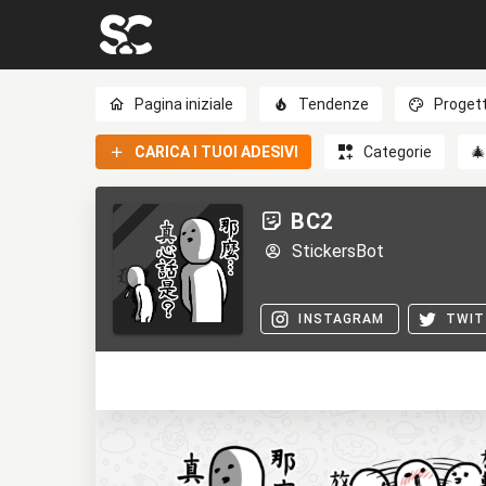
Pagina iniziale
Tendenze
Progett
CARICA I TUOI ADESIVI
Categorie

BC2
StickersBot
INSTAGRAM
TWIT