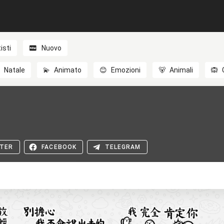
isti
Nuovo

Natale
💫
Animato
😊
Emozioni
🐻
Animali
🙉
TER
FACEBOOK
TELEGRAM