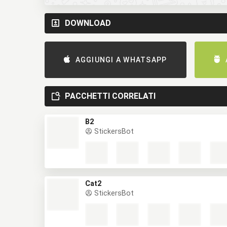
DOWNLOAD
AGGIUNGI A WHATSAPP
PACCHETTI CORRELATI
B2
StickersBot
Cat2
StickersBot