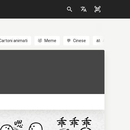
Cartoni animati
🤣
Meme
💬
Cinese
🎎
Anime
😃