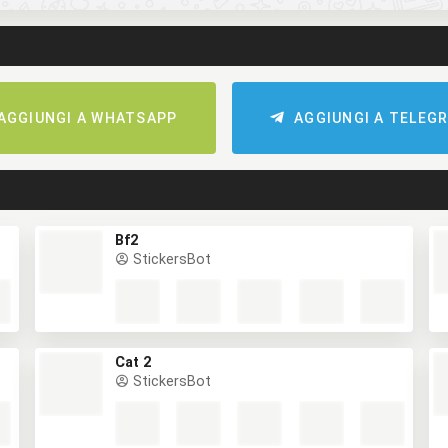
AGGIUNGI A WHATSAPP
AGGIUNGI A TELEG
Bf2
StickersBot
Cat 2
StickersBot