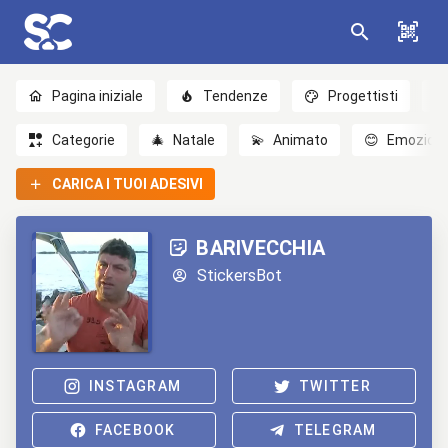
Pagina iniziale
Tendenze
Progettisti
Categorie
🎄
Natale
💫
Animato
😊
Emozioni
CARICA I TUOI ADESIVI
BARIVECCHIA
StickersBot
INSTAGRAM
TWITTER
FACEBOOK
TELEGRAM