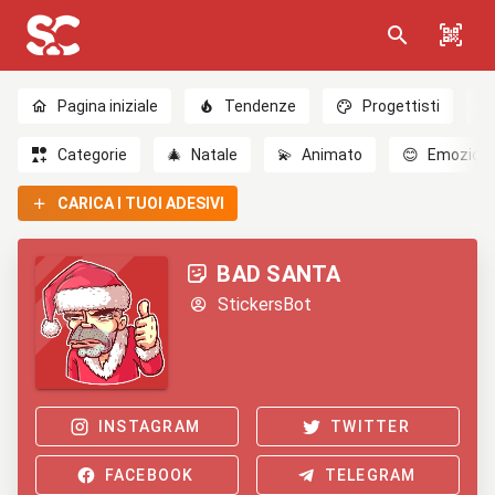
Pagina iniziale
Tendenze
Progettisti
Categorie
🎄
Natale
💫
Animato
😊
Emozioni
CARICA I TUOI ADESIVI
BAD SANTA
StickersBot
INSTAGRAM
TWITTER
FACEBOOK
TELEGRAM