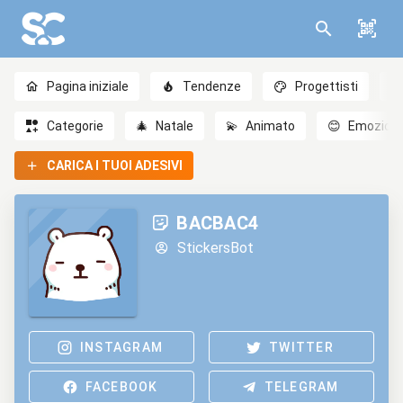
Pagina iniziale
Tendenze
Progettisti
Categorie
🎄
Natale
💫
Animato
😊
Emozioni
CARICA I TUOI ADESIVI
BACBAC4
StickersBot
INSTAGRAM
TWITTER
FACEBOOK
TELEGRAM