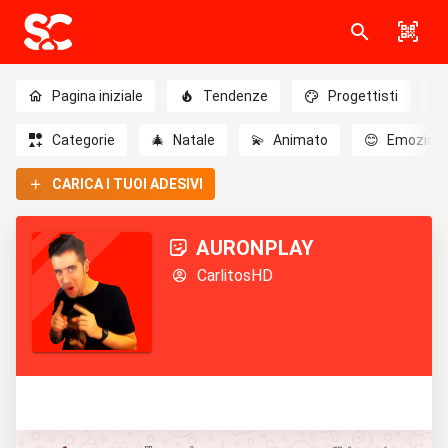
Pagina iniziale
Tendenze
Progettisti
Categorie
🎄
Natale
💫
Animato
😊
Emozioni
CARICA I TUOI ADESIVI
AURONPLAY
CarlitosHD