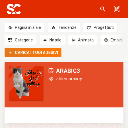
Pagina iniziale
Tendenze
Progettisti
Categorie
🎄
Natale
💫
Animato
😊
Emozioni
CARICA I TUOI ADESIVI
ARABIC3
aldemorancy