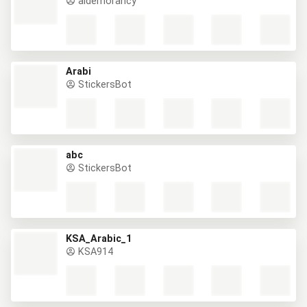
aldemorancy
Arabi
StickersBot
abc
StickersBot
KSA_Arabic_1
KSA914