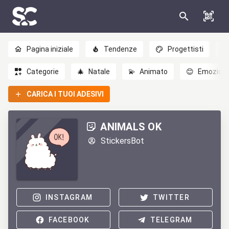
Pagina iniziale
Tendenze
Progettisti
Categorie
🎄
Natale
💫
Animato
😊
Emozioni
CARICA I TUOI ADESIVI
ANIMALS OK
StickersBot
INSTAGRAM
TWITTER
FACEBOOK
TELEGRAM