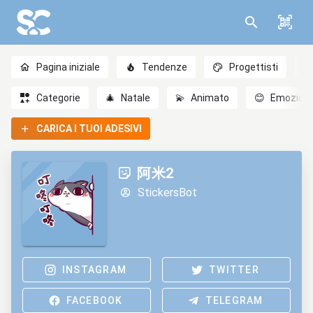
Pagina iniziale
Tendenze
Progettisti
Categorie
🎄
Natale
💫
Animato
😊
Emozioni
CARICA I TUOI ADESIVI
阿米2
StickersBot
INSTAGRAM
TWITTER
FACEBOOK
TELEGRAM