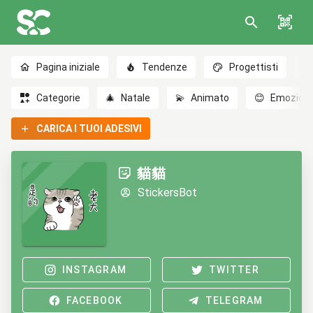
Pagina iniziale
Tendenze
Progettisti
Categorie
🎄
Natale
💫
Animato
😊
Emozioni
CARICA I TUOI ADESIVI
貓貓
StickersBot
INSTAGRAM
TWITTER
FACEBOOK
TELEGRAM