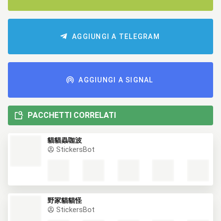
AGGIUNGI A TELEGRAM
AGGIUNGI A SIGNAL
PACCHETTI CORRELATI
貓貓蟲咖波
StickersBot
野家貓貓怪
StickersBot