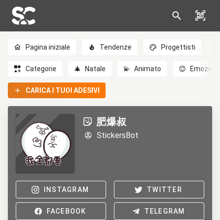
Pagina iniziale
Tendenze
Progettisti
Categorie
🎄
Natale
💫
Animato
😊
Emozioni
CARICA I TUOI ADESIVI
肥爆叔
StickersBot
INSTAGRAM
TWITTER
FACEBOOK
TELEGRAM