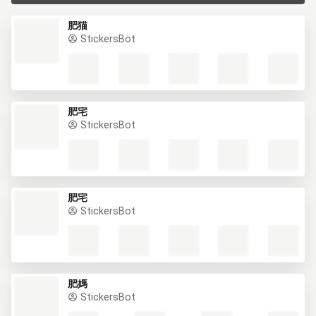
肥猫
StickersBot
肥宅
StickersBot
肥宅
StickersBot
肥媽
StickersBot