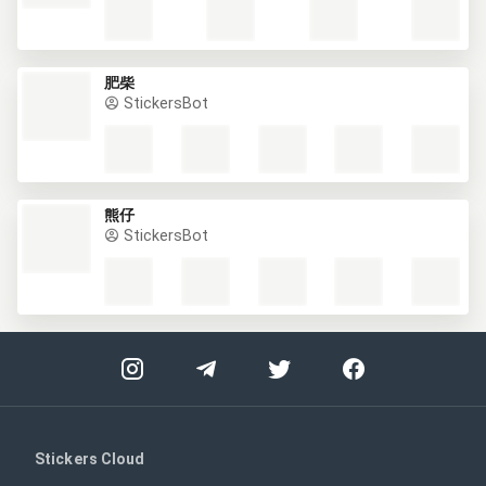
肥柴
StickersBot
熊仔
StickersBot
Stickers Cloud