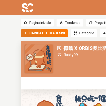
Pagina iniziale
Tendenze
Progett
CARICA I TUOI ADESIVI
Categorie

癲噹 X ORBIS奧
Rusky99