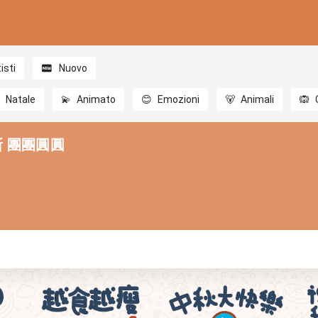
isti
Nuovo

Natale
💫
Animato
😊
Emozioni
🐻
Animali
🙉
比斯 團團圓圓