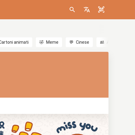
Cartoni animati
🤣
Meme
💬
Cinese
🎎
Anime
😃