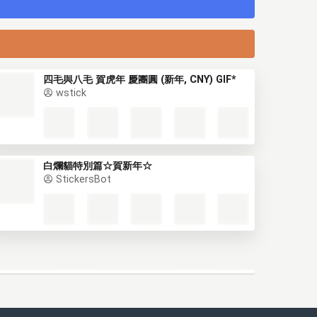
四毛與八毛 賀虎年 慶團圓 (新年, CNY) GIF*
wstick
白爛貓特別篇☆賀新年☆
StickersBot