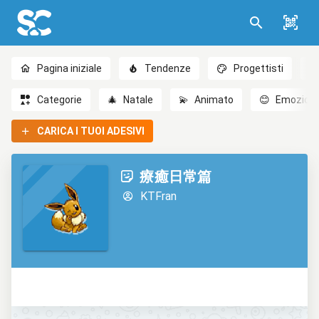
Pagina iniziale
Tendenze
Progettisti
Categorie
🎄
Natale
💫
Animato
😊
Emozioni
CARICA I TUOI ADESIVI
療癒日常篇
KTFran