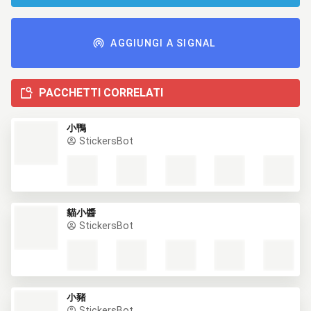
AGGIUNGI A SIGNAL
PACCHETTI CORRELATI
小鴨
StickersBot
貓小醬
StickersBot
小豬
StickersBot