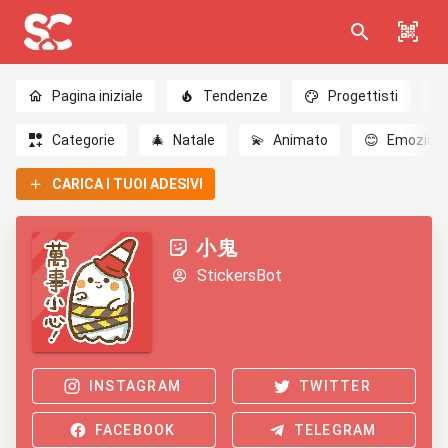
Pagina iniziale
Tendenze
Progettisti
Categorie
🎄
Natale
💫
Animato
😊
Emozioni
CARICA I TUOI ADESIVI
小鬼
StickersBot
INSTAGRAM
TWITTER
FACEBOOK
TELEGRAM