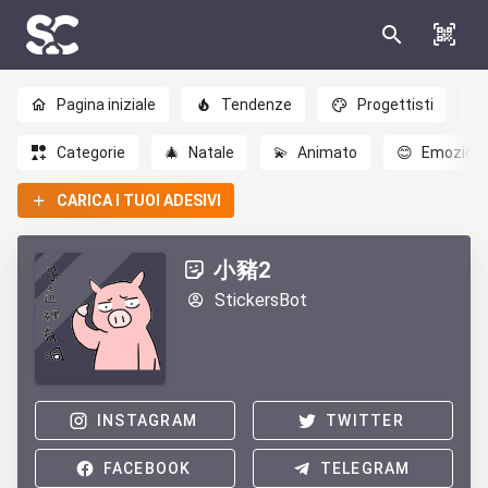
Pagina iniziale
Tendenze
Progettisti
Categorie
🎄
Natale
💫
Animato
😊
Emozioni
CARICA I TUOI ADESIVI
小豬2
StickersBot
INSTAGRAM
TWITTER
FACEBOOK
TELEGRAM