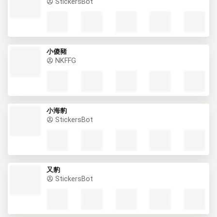
StickersBot
小傻豬
NKFFG
小海豹
StickersBot
又豹
StickersBot