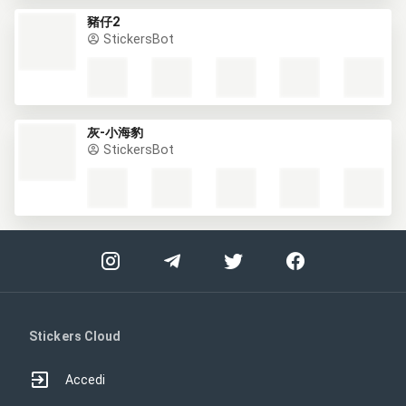
豬仔2
StickersBot
灰-小海豹
StickersBot
Stickers Cloud
Accedi