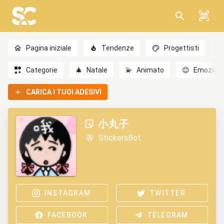
Pagina iniziale
Tendenze
Progettisti
Categorie
🎄
Natale
💫
Animato
😊
Emozioni
CARICA I TUOI ADESIVI
小丸子
StickersBot
INSTAGRAM
TWITTER
FACEBOOK
TELEGRAM